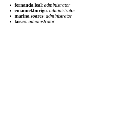
fernanda.leal
:
administrator
emanuel.burigo
:
administrator
marina.soares
:
administrator
lais.ss
:
administrator