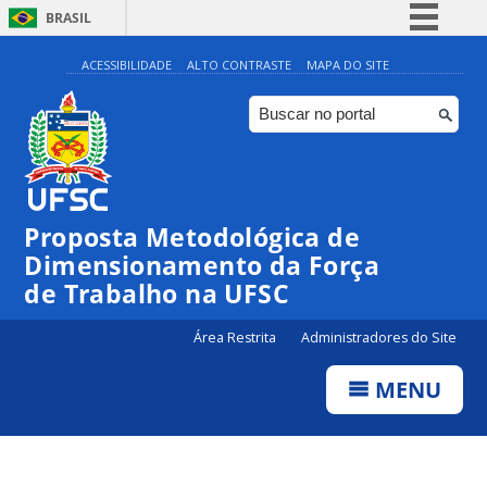
BRASIL
Simplifique!
ACESSIBILIDADE
ALTO CONTRASTE
MAPA DO SITE
Comunica BR
Participe
Acesso à informação
Legislação
Proposta Metodológica de
Canais
Dimensionamento da Força
de Trabalho na UFSC
Área Restrita
Administradores do Site
MENU